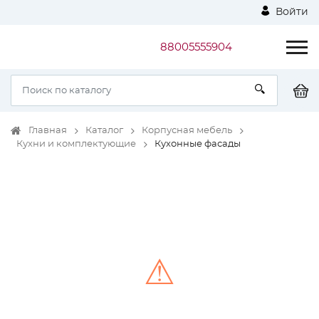
Войти
88005555904
Главная
Каталог
Корпусная мебель
Кухни и комплектующие
Кухонные фасады
⚠
Unable to load the image!