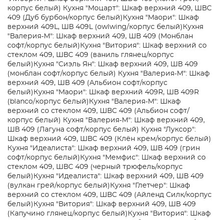
корпус белый)
Кухня "Моцарт": Шкаф верхний 409, ШВС
409 (Дуб бурбон/корпус белый)
Кухня "Маори": Шкаф
верхний 409L, ШВ 409L (owlwing/корпус белый)
Кухня
"Валерия-М": Шкаф верхний 409, ШВ 409 (Монблан
софт/корпус белый)
Кухня "Витория": Шкаф верхний со
стеклом 409, ШВС 409 (ваниль глянец/корпус
белый)
Кухня "Сиэль Ян": Шкаф верхний 409, ШВ 409
(монблан софт/корпус белый)
Кухня "Валерия-М": Шкаф
верхний 409, ШВ 409 (Альбион софт/корпус
белый)
Кухня "Маори": Шкаф верхний 409R, ШВ 409R
(blanco/корпус белый)
Кухня "Валерия-М": Шкаф
верхний со стеклом 409, ШВС 409 (Альбион софт/
корпус белый)
Кухня "Валерия-М": Шкаф верхний 409,
ШВ 409 (Лагуна софт/корпус белый)
Кухня "Луксор":
Шкаф верхний 409, ШВС 409 (Клён крем/корпус белый)
Кухня "Идеалиста": Шкаф верхний 409, ШВ 409 (грин
софт/корпус белый)
Кухня "Мемфис": Шкаф верхний со
стеклом 409, ШВС 409 (черный трюфель/корпус
белый)
Кухня "Идеалиста": Шкаф верхний 409, ШВ 409
(вулкан грей/корпус белый)
Кухня "Глетчер": Шкаф
верхний со стеклом 409, ШВС 409 (Айленд Силк/корпус
белый)
Кухня "Витория": Шкаф верхний 409, ШВ 409
(Капучино глянец/корпус белый)
Кухня "Витория": Шкаф