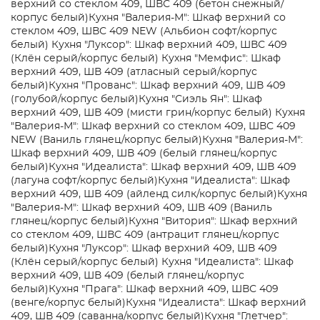
верхний со стеклом 409, ШВС 409 (бетон снежный/
корпус белый)
Кухня "Валерия-М": Шкаф верхний со
стеклом 409, ШВС 409 NEW (Альбион софт/корпус
белый)
Кухня "Луксор": Шкаф верхний 409, ШВС 409
(Клён серый/корпус белый)
Кухня "Мемфис": Шкаф
верхний 409, ШВ 409 (атласный серый/корпус
белый)
Кухня "Прованс": Шкаф верхний 409, ШВ 409
(голубой/корпус белый)
Кухня "Сиэль Ян": Шкаф
верхний 409, ШВ 409 (мисти грин/корпус белый)
Кухня
"Валерия-М": Шкаф верхний со стеклом 409, ШВС 409
NEW (Ваниль глянец/корпус белый)
Кухня "Валерия-М":
Шкаф верхний 409, ШВ 409 (белый глянец/корпус
белый)
Кухня "Идеалиста": Шкаф верхний 409, ШВ 409
(лагуна софт/корпус белый)
Кухня "Идеалиста": Шкаф
верхний 409, ШВ 409 (айленд силк/корпус белый)
Кухня
"Валерия-М": Шкаф верхний 409, ШВ 409 (Ваниль
глянец/корпус белый)
Кухня "Витория": Шкаф верхний
со стеклом 409, ШВС 409 (антрацит глянец/корпус
белый)
Кухня "Луксор": Шкаф верхний 409, ШВ 409
(Клён серый/корпус белый)
Кухня "Идеалиста": Шкаф
верхний 409, ШВ 409 (белый глянец/корпус
белый)
Кухня "Прага": Шкаф верхний 409, ШВС 409
(венге/корпус белый)
Кухня "Идеалиста": Шкаф верхний
409, ШВ 409 (саванна/корпус белый)
Кухня "Глетчер":