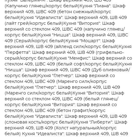
Кухня "Валерия-М": Шкаф верхний 409, ШВ 409
(Капучино глянец/корпус белый)
Кухня "Лиана": Шкаф
верхний 409, ШВС 409 (бетон снежный/корпус
белый)
Кухня "Идеалиста": Шкаф верхний 409, ШВ 409
(лайт грей/корпус белый)
Кухня "Витория": Шкаф
верхний со стеклом 409, ШВС 409 (капучино глянец/
корпус белый)
Кухня "Ницца": Шкаф верхний 409, ШВС
409 (Серый/корпус белый)
Кухня "Моцарт": Шкаф
верхний 409, ШВ 409 (айленд силк/корпус белый)
Кухня
"Перфетта": Шкаф верхний 409, ШВ 409 (грифельно-
серый/корпус белый)
Кухня "Мемфис": Шкаф верхний со
стеклом 409, ШВС 409 (белый софт/корпус белый)
Кухня
"Ницца": Шкаф верхний 409, ШВС 409 (Дуб оливковый/
корпус белый)
Кухня "Глетчер": Шкаф верхний со
стеклом 409, ШВС 409 (Маренго силк/корпус
белый)
Кухня "Глетчер": Шкаф верхний 409, ШВ 409
(Маренго силк/корпус белый)
Кухня "Витория": Шкаф
верхний со стеклом 409, ШВС 409 (белый глянец/
корпус белый)
Кухня "Витория": Шкаф верхний со
стеклом 409, ШВС 409 (бетон графит/корпус
белый)
Кухня "Идеалиста": Шкаф верхний 409, ШВ 409
(слоновая кость/корпус белый)
Кухня "Либерти": Шкаф
верхний 409, ШВ 409 (Холст натуральный/корпус
белый)
Кухня "Идеалиста": Шкаф верхний 409, ШВ 409