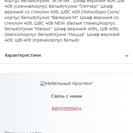
корпус белый)
Кухня "Эстетик": Шкаф верхний 409, ШВ
409 (сиенна/корпус белый)
Кухня "Глетчер": Шкаф
верхний со стеклом 409, ШВС 409 (Гейнсборо Силк/
корпус белый)
Кухня "Валерия-М": Шкаф верхний со
стеклом 409, ШВС 409 NEW (белый глянец/корпус
белый)
Кухня "Маори": Шкаф верхний 409L, ШВ 409L
(blanco/корпус белый)
Кухня "Ницца": Шкаф верхний
409, ШВ 409 (Крем/корпус белый)
Характеристики
Ширина
315
Высота
925
Связь с нами
Глубина
75
Производитель
Сурская мебель
88005555904