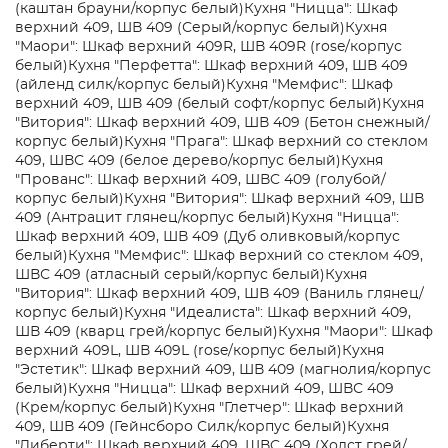
(каштан брауни/корпус белый)
Кухня "Ницца": Шкаф
верхний 409, ШВ 409 (Серый/корпус белый)
Кухня
"Маори": Шкаф верхний 409R, ШВ 409R (rose/корпус
белый)
Кухня "Перфетта": Шкаф верхний 409, ШВ 409
(айленд силк/корпус белый)
Кухня "Мемфис": Шкаф
верхний 409, ШВ 409 (белый софт/корпус белый)
Кухня
"Витория": Шкаф верхний 409, ШВ 409 (Бетон снежный/
корпус белый)
Кухня "Прага": Шкаф верхний со стеклом
409, ШВС 409 (белое дерево/корпус белый)
Кухня
"Прованс": Шкаф верхний 409, ШВC 409 (голубой/
корпус белый)
Кухня "Витория": Шкаф верхний 409, ШВ
409 (Антрацит глянец/корпус белый)
Кухня "Ницца":
Шкаф верхний 409, ШВ 409 (Дуб оливковый/корпус
белый)
Кухня "Мемфис": Шкаф верхний со стеклом 409,
ШВС 409 (атласный серый/корпус белый)
Кухня
"Витория": Шкаф верхний 409, ШВ 409 (Ваниль глянец/
корпус белый)
Кухня "Идеалиста": Шкаф верхний 409,
ШВ 409 (кварц грей/корпус белый)
Кухня "Маори": Шкаф
верхний 409L, ШВ 409L (rose/корпус белый)
Кухня
"Эстетик": Шкаф верхний 409, ШВ 409 (магнолия/корпус
белый)
Кухня "Ницца": Шкаф верхний 409, ШВС 409
(Крем/корпус белый)
Кухня "Глетчер": Шкаф верхний
409, ШВ 409 (Гейнсборо Силк/корпус белый)
Кухня
"Либерти": Шкаф верхний 409, ШВC 409 (Холст грей/