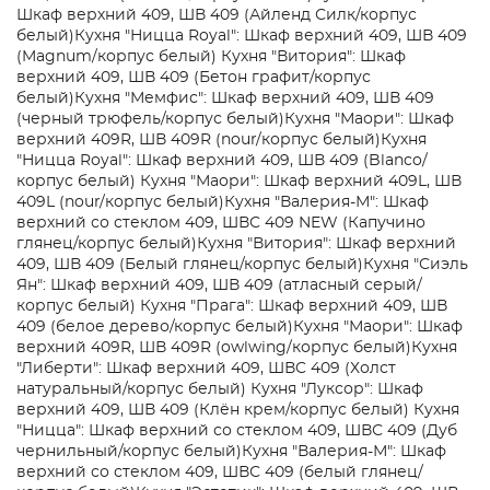
Шкаф верхний 409, ШВ 409 (Айленд Силк/корпус
белый)
Кухня "Ницца Royal": Шкаф верхний 409, ШВ 409
(Magnum/корпус белый)
Кухня "Витория": Шкаф
верхний 409, ШВ 409 (Бетон графит/корпус
белый)
Кухня "Мемфис": Шкаф верхний 409, ШВ 409
(черный трюфель/корпус белый)
Кухня "Маори": Шкаф
верхний 409R, ШВ 409R (nour/корпус белый)
Кухня
"Ницца Royal": Шкаф верхний 409, ШВ 409 (Blanco/
корпус белый)
Кухня "Маори": Шкаф верхний 409L, ШВ
409L (nour/корпус белый)
Кухня "Валерия-М": Шкаф
верхний со стеклом 409, ШВС 409 NEW (Капучино
глянец/корпус белый)
Кухня "Витория": Шкаф верхний
409, ШВ 409 (Белый глянец/корпус белый)
Кухня "Сиэль
Ян": Шкаф верхний 409, ШВ 409 (атласный серый/
корпус белый)
Кухня "Прага": Шкаф верхний 409, ШВ
409 (белое дерево/корпус белый)
Кухня "Маори": Шкаф
верхний 409R, ШВ 409R (owlwing/корпус белый)
Кухня
"Либерти": Шкаф верхний 409, ШВC 409 (Холст
натуральный/корпус белый)
Кухня "Луксор": Шкаф
верхний 409, ШВ 409 (Клён крем/корпус белый)
Кухня
"Ницца": Шкаф верхний со стеклом 409, ШВС 409 (Дуб
чернильный/корпус белый)
Кухня "Валерия-М": Шкаф
верхний со стеклом 409, ШВС 409 (белый глянец/