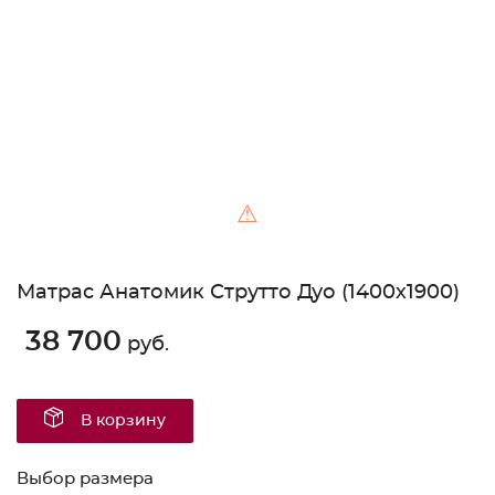
Unable to load the image!
⚠
Матрас Анатомик Струтто Дуо (1400х1900)
38 700
руб.
В корзину
Выбор размера