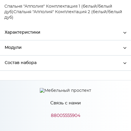
Спальня "Апполия" Комплектация 1 (белый/белый
дуб)
Спальня "Апполия" Комплектация 2 (белый/белый
дуб)
Характеристики
Модули
Ширина
1002
Высота
950
Состав набора
Модули системы
Глубина
435
Состав набора
Производитель
Тэкс
Цвет
Белый/Дуб белый
Связь с нами
Материал
ЛДСП
88005555904