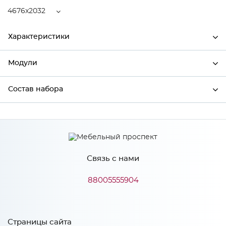
4676x2032
Характеристики
Модули
Ширина
4676
Высота
2216
Состав набора
Модули системы
Глубина
2032
Состав набора
Производитель
БТС
Цвет
Крафт белый/Крафт белый
Связь с нами
Материал
ЛДСП
88005555904
Особенности
Страницы сайта