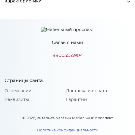
Характеристики
Ширина
600
Высота
38
Связь с нами
Глубина
600
Производитель
СКИФ
88005555904
Цвет
№ 300 Эклипс
Материал
ДСП
Страницы сайта
О компании
Доставка и оплата
Реквизиты
Гарантии
Особенности
Поверхность: матовая Основа выполнена из ДСП
© 2026, интернет-магазин Мебельный проспект
повышенной влагостойкости
Политика конфиденциальности
Количество упаковок: 1