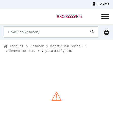
Войти
88005555904
Главная
Каталог
Корпусная мебель
Обеденные зоны
Стулья и табуреты
⚠
Unable to load the image!