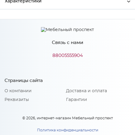
Характеристики
Ширина
370
Высота
1010
Связь с нами
Глубина
390
Производитель
ВВ Мебель
88005555904
Цвет
Хром/Коричневый
Материал
Металл
Страницы сайта
О компании
Доставка и оплата
Реквизиты
Гарантии
Особенности
При эксплуатации стульев допустимая нагрузка до 100 кг.
© 2026, интернет-магазин Мебельный проспект
Опоры - хром.труба 1 мм, d-30
Политика конфиденциальности
Количество упаковок: 3