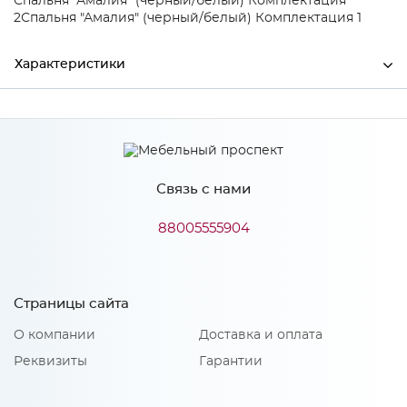
Спальня "Амалия" (черный/белый) Комплектация
2
Спальня "Амалия" (черный/белый) Комплектация 1
Характеристики
Ширина
480
Высота
348
Связь с нами
Глубина
330
Производитель
Росток
88005555904
Цвет
Белый/Белый матовый
Материал
ЛДСП
Страницы сайта
О компании
Доставка и оплата
Реквизиты
Гарантии
Особенности