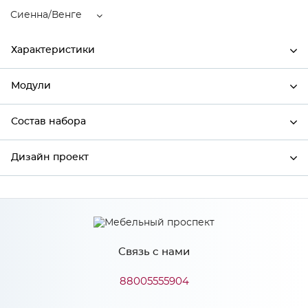
Сиенна/Венге
Характеристики
Модули
Ширина
600
Высота
2132
Состав набора
Модули системы
Глубина
570
Дизайн проект
Состав набора
Производитель
Сурская мебель
Цвет
Сиенна/Венге
*
Имя
Материал
МДФ
Связь с нами
*
Телефон
88005555904
Особенности