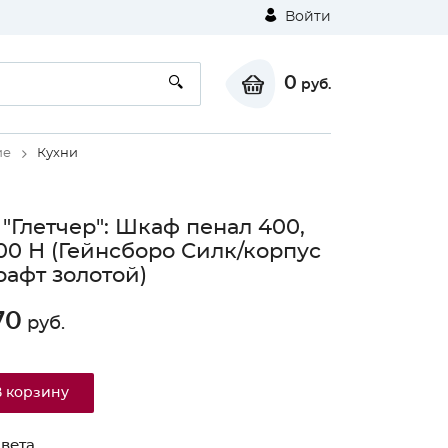
Войти
0
руб.
ие
Кухни
 "Глетчер": Шкаф пенал 400,
0 Н (Гейнсборо Силк/корпус
рафт золотой)
70
руб.
В корзину
вета