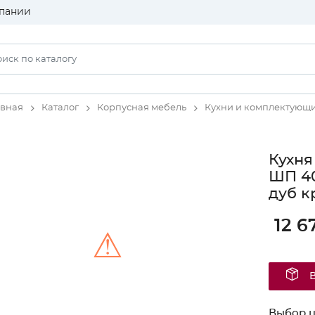
пании
авная
Каталог
Корпусная мебель
Кухни и комплектующ
Кухня
ШП 40
дуб к
12 6
⚠
Unable to load the image!
Выбор ц