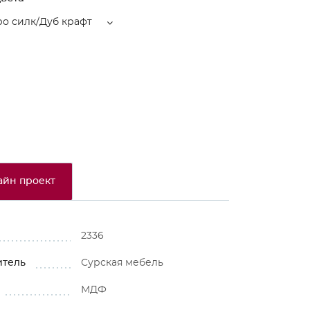
о силк/Дуб крафт
айн проект
2336
итель
Сурская мебель
МДФ