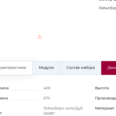
Гейнсбор
⚠
рактеристики
Модули
Состав набора
Диз
рина
400
Высота
бина
570
Производ
Гейнсборо силк/Дуб
Материал
т
крафт