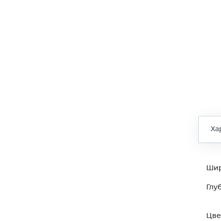
Ха
Ши
Глу
Цве