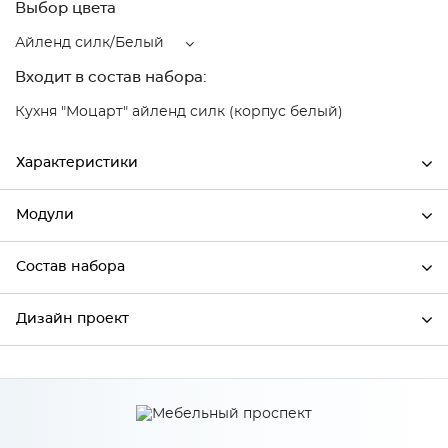
Выбор цвета
Айленд силк/Белый
Входит в состав набора:
Кухня "Моцарт" айленд силк (корпус белый)
Характеристики
Модули
Ширина
990
Высота
816
Состав набора
Модули системы
Глубина
480
Дизайн проект
Состав набора
Производитель
Сурская мебель
Цвет
Айленд силк/Белый
*
Имя
Материал
МДФ