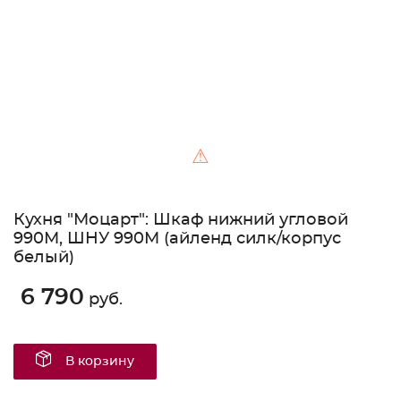
⚠
Кухня "Моцарт": Шкаф нижний угловой
990М, ШНУ 990М (айленд силк/корпус
белый)
6 790
руб.
В корзину