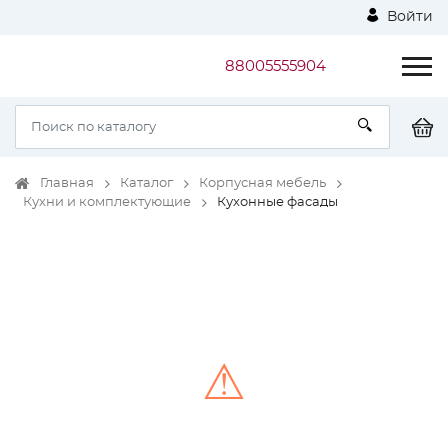
Войти
88005555904
Главная
Каталог
Корпусная мебель
Кухни и комплектующие
Кухонные фасады
⚠
Unable to load the image!