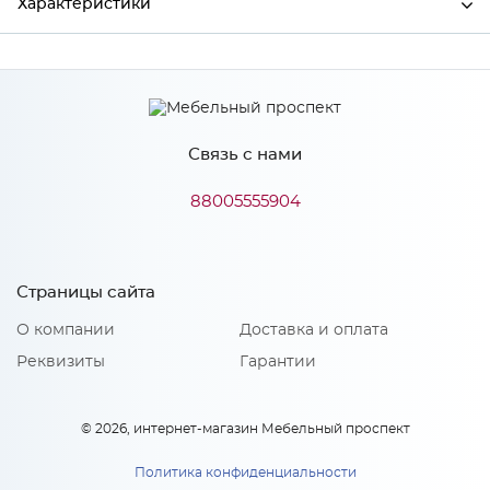
Характеристики
Ширина
296
Высота
18
Связь с нами
Глубина
1424
Производитель
Сурская мебель
88005555904
Особенности
Страницы сайта
О компании
Доставка и оплата
Материал 2: МДФ, акрилит
Количество упаковок: 1
Реквизиты
Гарантии
© 2026, интернет-магазин Мебельный проспект
Политика конфиденциальности