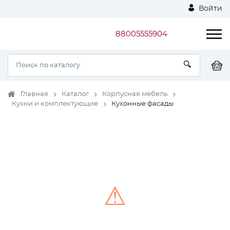
Войти
88005555904
Главная
Каталог
Корпусная мебель
Кухни и комплектующие
Кухонные фасады
⚠
Unable to load the image!