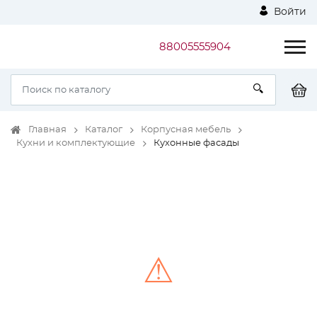
Войти
88005555904
Главная
Каталог
Корпусная мебель
Кухни и комплектующие
Кухонные фасады
⚠
Unable to load the image!