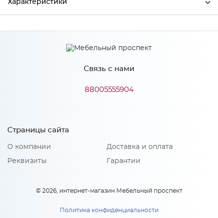
Характеристики
Ширина
796
Высота
18
Связь с нами
Глубина
354
Производитель
Сурская мебель
88005555904
Особенности
Страницы сайта
О компании
Доставка и оплата
Количество упаковок: 1
Материал 2: МДФ, акрилит
Реквизиты
Гарантии
© 2026, интернет-магазин Мебельный проспект
Политика конфиденциальности