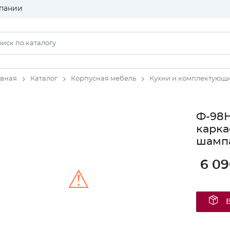
пании
авная
Каталог
Корпусная мебель
Кухни и комплектующ
Ф-98H
карка
шамп
6 09
⚠
Unable to load the image!