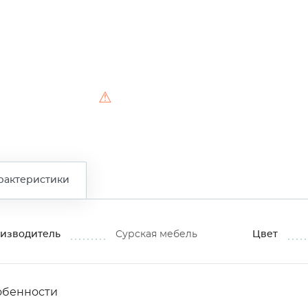
⚠
рактеристики
изводитель
Сурская мебель
Цвет
обенности