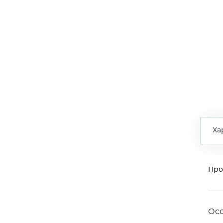
Ха
Про
Ос