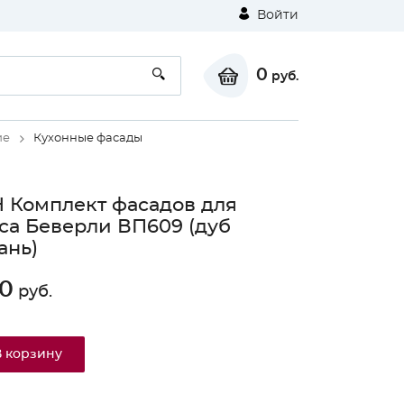
Войти
0
руб.
ие
Кухонные фасады
 Комплект фасадов для
са Беверли ВП609 (дуб
ань)
0
руб.
В корзину