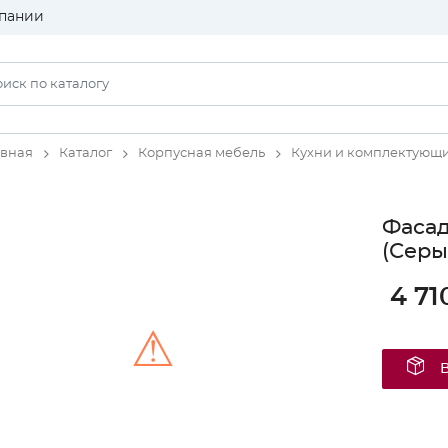
пании
авная
Каталог
Корпусная мебель
Кухни и комплектующ
Фаса
(Серы
4 71
⚠
Unable to load the image!