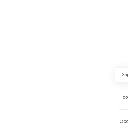
Ха
Про
Ос