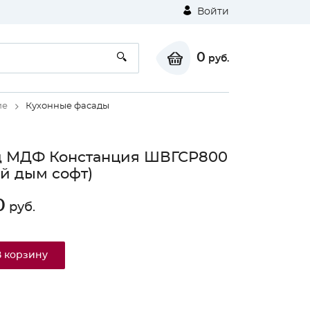
Войти
0
руб.
ие
Кухонные фасады
д МДФ Констанция ШВГСР800
й дым софт)
0
руб.
В корзину