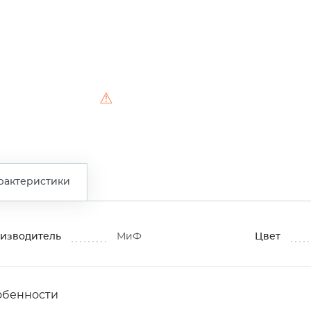
⚠
рактеристики
изводитель
МиФ
Цвет
обенности