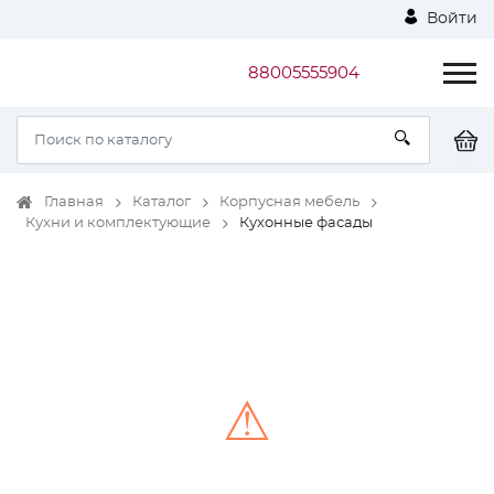
Войти
88005555904
Главная
Каталог
Корпусная мебель
Кухни и комплектующие
Кухонные фасады
⚠
Unable to load the image!