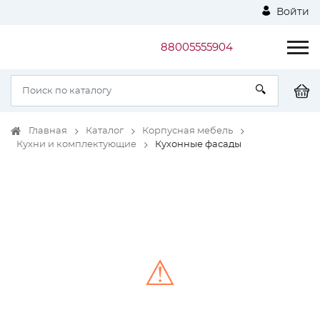
Войти
88005555904
Главная
Каталог
Корпусная мебель
Кухни и комплектующие
Кухонные фасады
⚠
Unable to load the image!