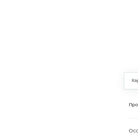
Ха
Про
Ос