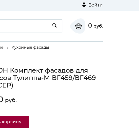
Войти
0
руб.
ие
Кухонные фасады
0Н Комплект фасадов для
сов Тулиппа-М ВГ459/ВГ469
СЕР)
0
руб.
В корзину