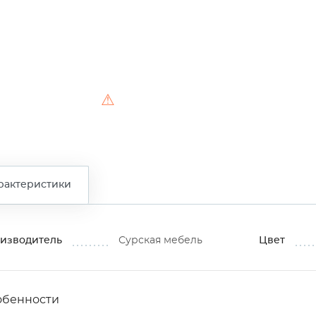
⚠
рактеристики
изводитель
Сурская мебель
Цвет
обенности