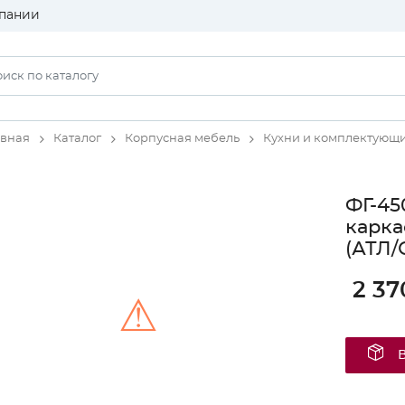
пании
авная
Каталог
Корпусная мебель
Кухни и комплектующ
ФГ-45
карка
(АТЛ/
2 37
⚠
Unable to load the image!