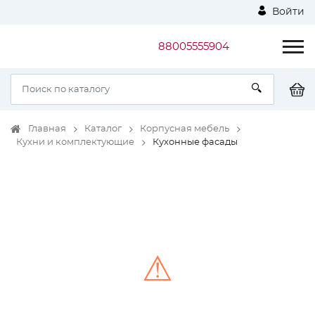
Войти
88005555904
Главная
Каталог
Корпусная мебель
Кухни и комплектующие
Кухонные фасады
⚠
Unable to load the image!