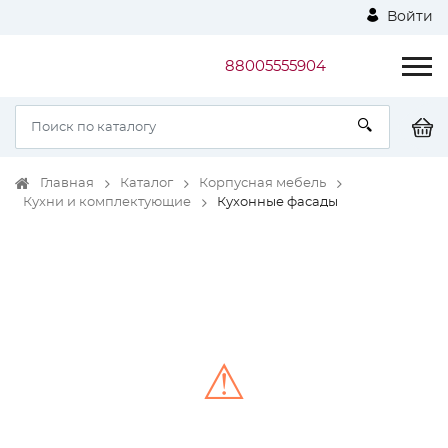
Войти
88005555904
Главная
Каталог
Корпусная мебель
Кухни и комплектующие
Кухонные фасады
⚠
Unable to load the image!