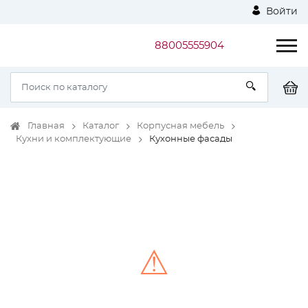
Войти
88005555904
Главная
Каталог
Корпусная мебель
Кухни и комплектующие
Кухонные фасады
⚠
Unable to load the image!