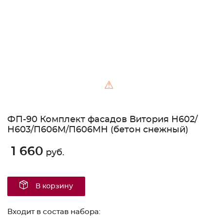
⚠
ФП-90 Комплект фасадов Витория Н602/
Н603/П606М/П606МН (бетон снежный)
1 660
руб.
В корзину
Входит в состав набора: