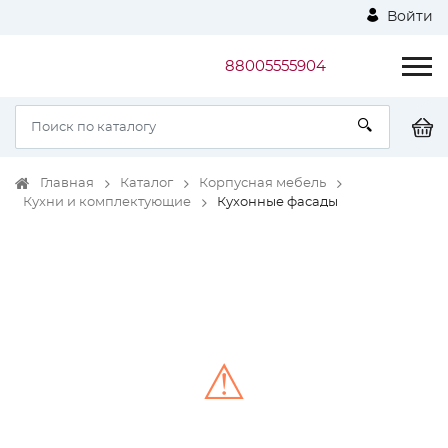
Войти
88005555904
Главная
Каталог
Корпусная мебель
Кухни и комплектующие
Кухонные фасады
⚠
Unable to load the image!