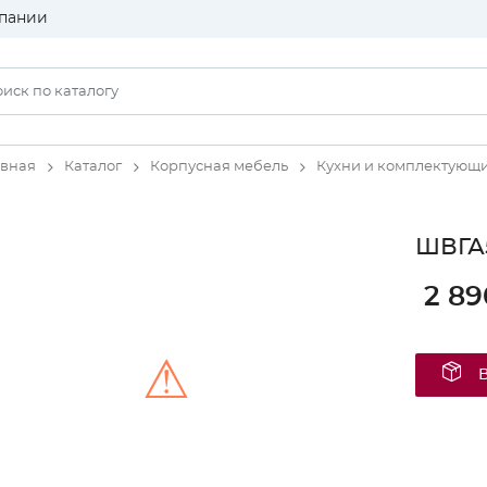
пании
авная
Каталог
Корпусная мебель
Кухни и комплектующ
ШВГА5
2 89
⚠
Unable to load the image!