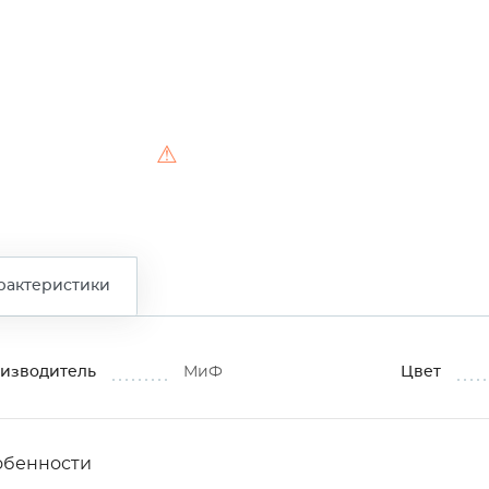
⚠
рактеристики
изводитель
МиФ
Цвет
обенности