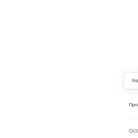
Ха
Про
Ос