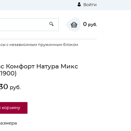
Войти
0
руб.
сы с независимым пружинным блоком
с Комфорт Натура Микс
х1900)
30
руб.
В корзину
размера