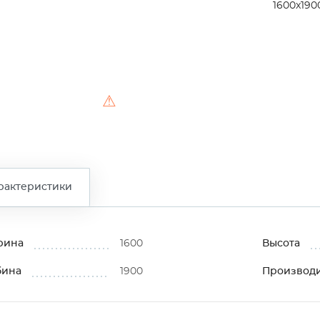
1600x190
⚠
рактеристики
рина
1600
Высота
бина
1900
Производ