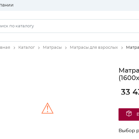
пании
авная
Каталог
Матрасы
Матрасы для взрослых
Матра
Матра
(1600
33 4
⚠
Unable to load the image!
Выбор 