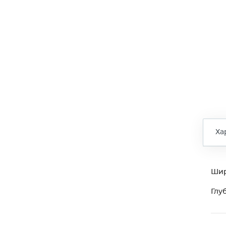
Ха
Ши
Глу