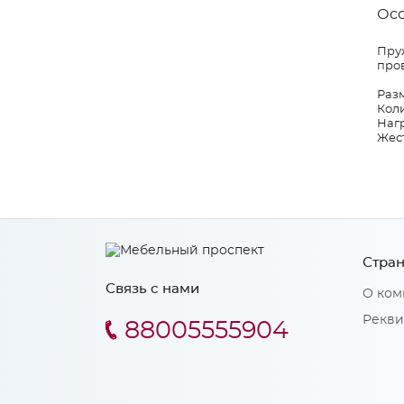
Ос
Пруж
пров
Разм
Коли
Нагр
Жест
Стран
Связь с нами
О ком
Рекви
88005555904