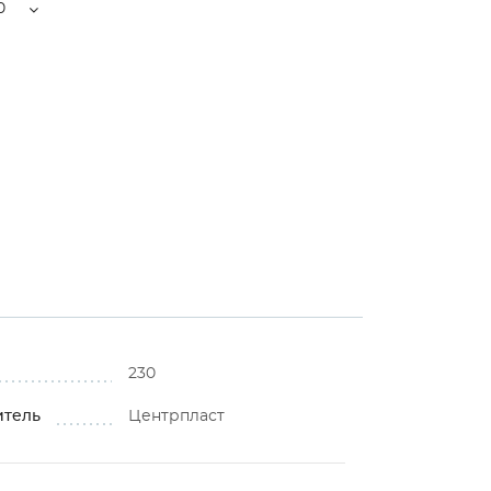
0
230
итель
Центрпласт