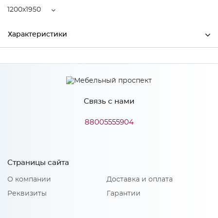
1200x1950
Характеристики
Ширина
1200
Высота
180
Связь с нами
Глубина
1950
Производитель
Центрпласт
88005555904
Особенности
Страницы сайта
О компании
Доставка и оплата
Пружинный блок "Bonnell", пенополиуретан 15 мм,
термовойлок. Количество пружин на 1м2: 110. Диаметр
Реквизиты
Гарантии
проволоки,мм: 2,2
Жесткость матраса: 2