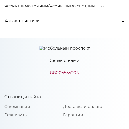
Ясень шимо темный/Ясень шимо светлый
Характеристики
Производитель
МиФ
Ясень шимо темный/Ясень
Цвет
шимо светлый
Связь с нами
Материал
ЛДСП
88005555904
Особенности
Страницы сайта
Материал 2: ЛДСП
О компании
Доставка и оплата
Количество упаковок: 6
Реквизиты
Гарантии