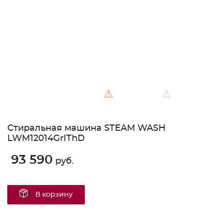
Unable to load the image!
⚠
⚠
Стиральная машина STEAM WASH
LWM12014GrIThD
93 590
руб.
В корзину