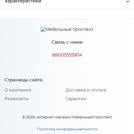
Характеристики
Ширина
500
Высота
38
Связь с нами
Глубина
600
Производитель
СКИФ
88005555904
Цвет
№30П Дуб ниагара
Материал
ДСП
Страницы сайта
О компании
Доставка и оплата
Реквизиты
Гарантии
Особенности
Поверхность: матовая Основа выполнена из ДСП
© 2026, интернет-магазин Мебельный проспект
повышенной влагостойкости
Политика конфиденциальности
Материал 2: Пластик HPL, CPL