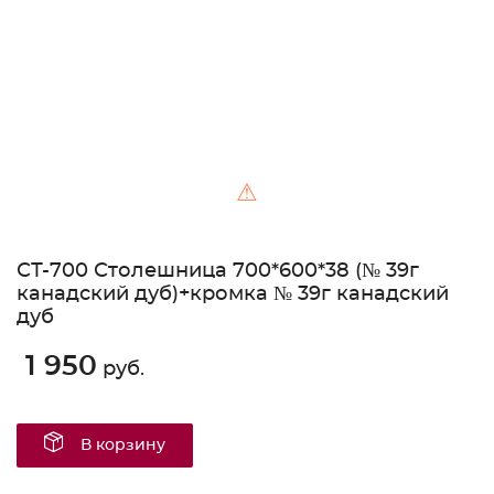
⚠
СТ-700 Столешница 700*600*38 (№ 39г
канадский дуб)+кромка № 39г канадский
дуб
1 950
руб.
В корзину