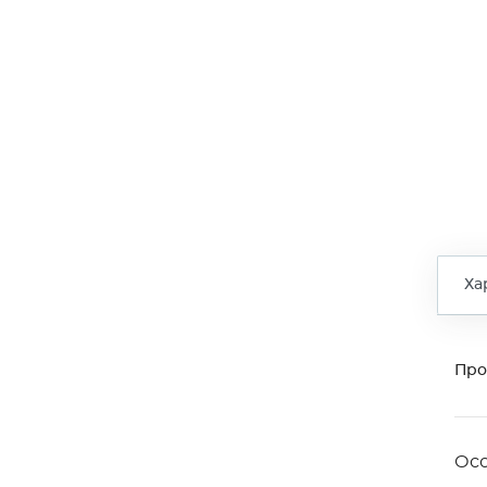
Ха
Про
Ос