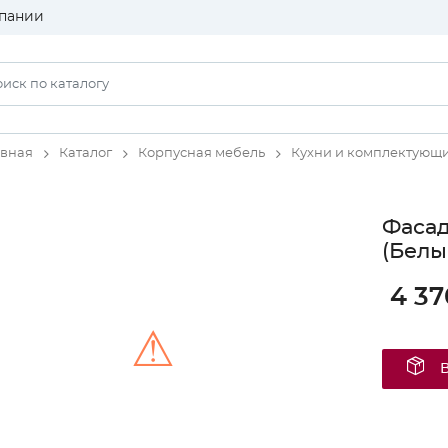
пании
авная
Каталог
Корпусная мебель
Кухни и комплектующ
Фаса
(Белы
4 37
⚠
Unable to load the image!