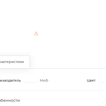
⚠
рактеристики
изводитель
МиФ
Цвет
обенности