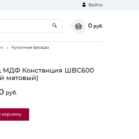
Войти
0
руб.
ие
Кухонные фасады
д МДФ Констанция ШВС600
й матовый)
0
руб.
В корзину