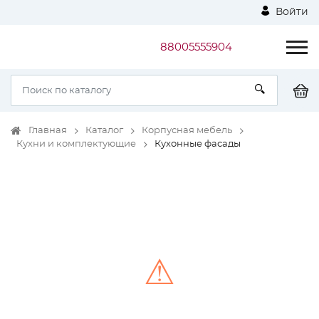
Войти
88005555904
Главная
Каталог
Корпусная мебель
Кухни и комплектующие
Кухонные фасады
⚠
Unable to load the image!