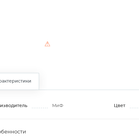
⚠
рактеристики
изводитель
МиФ
Цвет
обенности