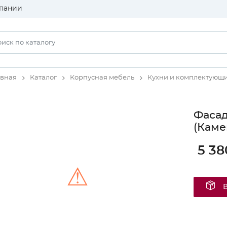
пании
авная
Каталог
Корпусная мебель
Кухни и комплектующ
Фаса
(Каме
5 38
⚠
Unable to load the image!