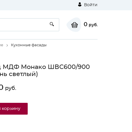
Войти
0
руб.
ие
Кухонные фасады
д МДФ Монако ШВС600/900
нь светлый)
0
руб.
В корзину