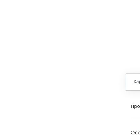
Ха
Про
Ос