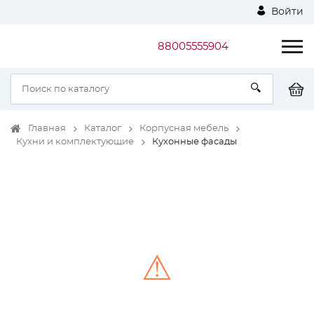
Войти
88005555904
Главная
Каталог
Корпусная мебель
Кухни и комплектующие
Кухонные фасады
⚠
Unable to load the image!