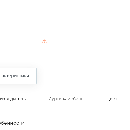
⚠
рактеристики
изводитель
Сурская мебель
Цвет
обенности