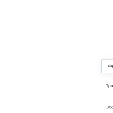
Ха
Про
Ос