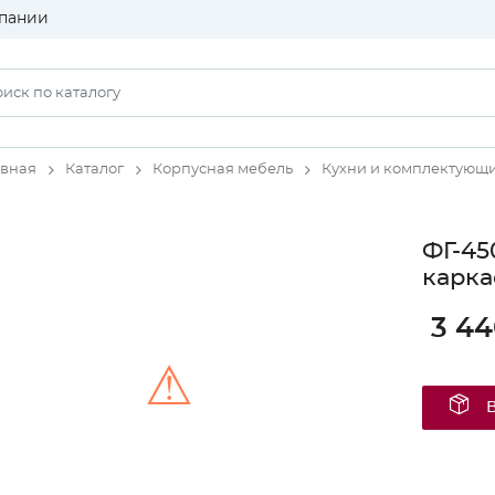
пании
авная
Каталог
Корпусная мебель
Кухни и комплектующ
ФГ-45
карка
3 44
⚠
Unable to load the image!