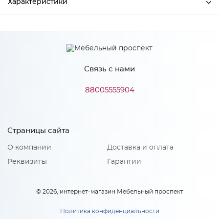
Характеристики
Производитель
МиФ
Белый/Белый глянец
Цвет
холодный
Связь с нами
Материал
ЛДСП
88005555904
Особенности
Страницы сайта
Количество упаковок: 3
О компании
Доставка и оплата
Материал 2: МДФ
Реквизиты
Гарантии
© 2026, интернет-магазин Мебельный проспект
Политика конфиденциальности