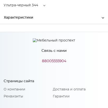
Ультра-черный 344
Характеристики
Ширина
110
Высота
62
Связь с нами
Производитель
Торговый дом "Улгран"
Цвет
Ультра-черный 344
88005555904
Нержавеющая сталь,
Материал
пластик
Страницы сайта
О компании
Доставка и оплата
Особенности
Реквизиты
Гарантии
Дозатор ULGRAN U-01 предназначен для установки на