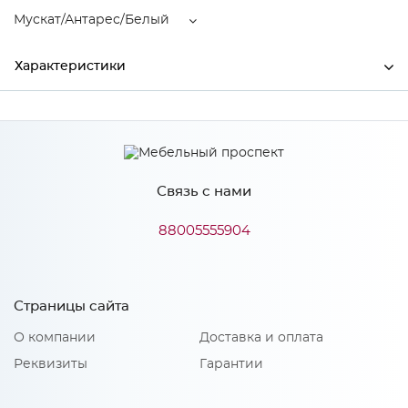
Мускат/Антарес/Белый
Характеристики
Ширина
1600
Производитель
МиФ
Связь с нами
Цвет
Мускат/Антарес/Белый
88005555904
Особенности
Страницы сайта
Количество упаковок: 8
О компании
Доставка и оплата
Реквизиты
Гарантии