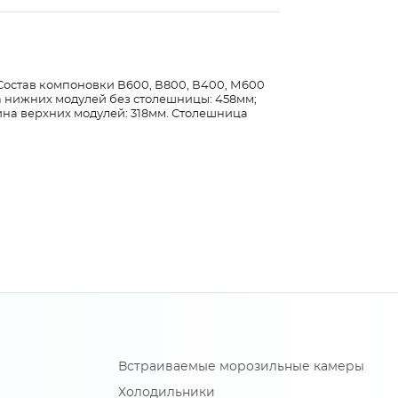
. Состав компоновки В600, В800, В400, М600
а нижних модулей без столешницы: 458мм;
ина верхних модулей: 318мм. Столешница
Встраиваемые морозильные камеры
Холодильники