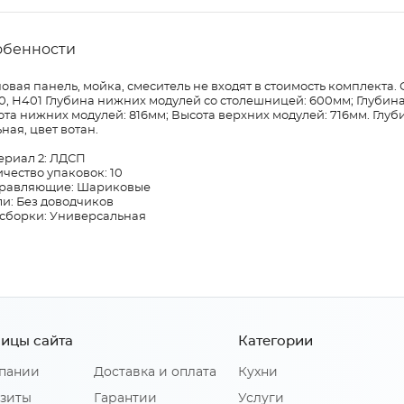
обенности
овая панель, мойка, смеситель не входят в стоимость комплекта
0, Н401 Глубина нижних модулей со столешницей: 600мм; Глубин
та нижних модулей: 816мм; Высота верхних модулей: 716мм. Глуб
ная, цвет вотан.
ериал 2: ЛДСП
чество упаковок: 10
равляющие: Шариковые
и: Без доводчиков
 сборки: Универсальная
ицы сайта
Категории
пании
Доставка и оплата
Кухни
зиты
Гарантии
Услуги