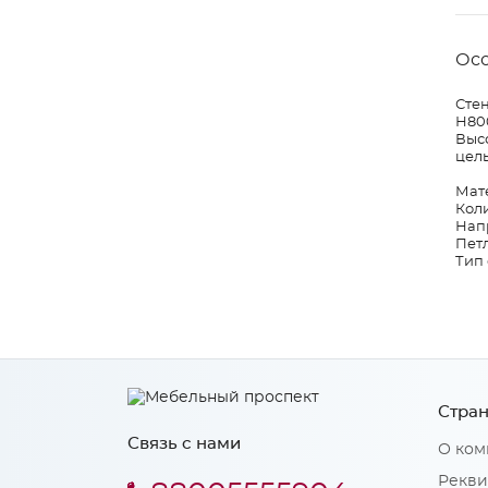
Ос
Стен
Н80
Высо
цель
Мат
Коли
Нап
Петл
Тип
Стран
Связь с нами
О ком
Рекви