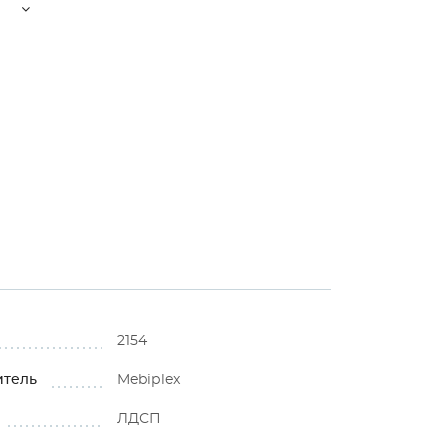
2154
итель
Mebiрlex
ЛДСП