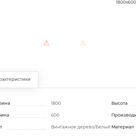
1800x600
⚠
⚠
⚠
рактеристики
рина
1800
Высота
бина
600
Производ
т
Винтажное дерево/Белый
Материал