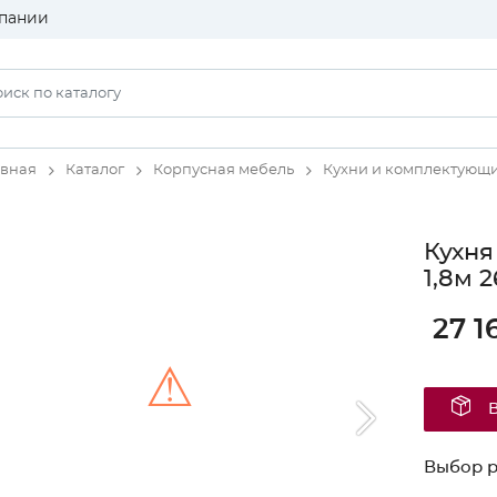
пании
авная
Каталог
Корпусная мебель
Кухни и комплектующ
Кухня
1,8м 
27 1
⚠
Unable to load the image!
Выбор 