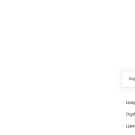
Ха
Ши
Глу
Цве