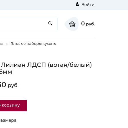
Войти
0
руб.
ие
Готовые наборы кухонь
 Лилиан ЛДСП (вотан/белый)
26мм
60
руб.
⚠
В корзину
Unable to load the image!
размера