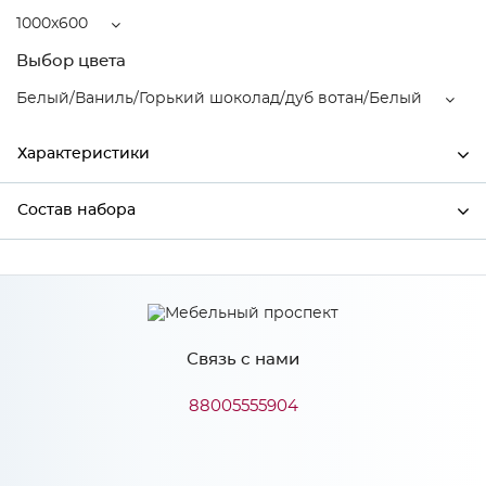
1000x600
Выбор цвета
Белый/Ваниль/Горький шоколад/дуб вотан/Белый
Характеристики
Состав набора
Ширина
1000
Высота
2150
Состав набора
Глубина
600
Производитель
Mebiрlex
Связь с нами
Белый/Ваниль/Горький
88005555904
Цвет
шоколад/дуб вотан/Белый
Материал
ЛДСП