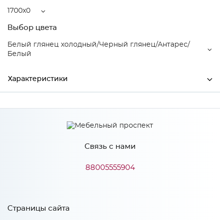
1700x0
Выбор цвета
Белый глянец холодный/Черный глянец/Антарес/
Белый
Характеристики
Ширина
1700
Производитель
МиФ
Связь с нами
Белый глянец холодный/
Черный глянец/Антарес/
Цвет
Белый
88005555904
Особенности
Страницы сайта