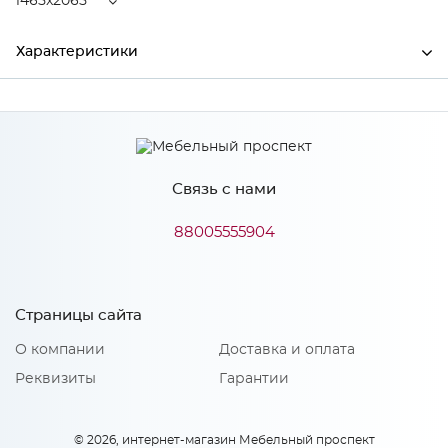
1465x2065
Характеристики
Ширина
1465
Высота
970
Связь с нами
Глубина
2065
Производитель
Элегия
88005555904
Материал
Массив (береза)
Страницы сайта
О компании
Доставка и оплата
Особенности
Реквизиты
Гарантии
Количество упаковок: 1
© 2026, интернет-магазин Мебельный проспект