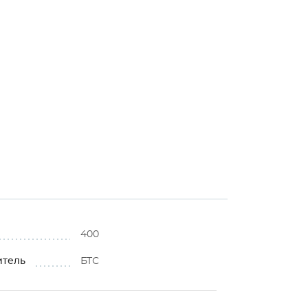
400
итель
БТС