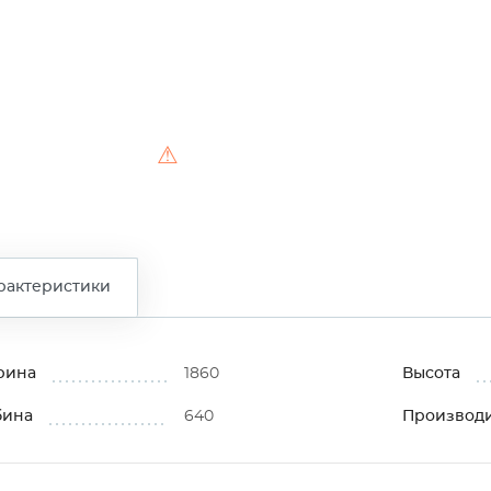
⚠
рактеристики
рина
1860
Высота
бина
640
Производ