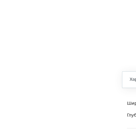
Ха
Ши
Глу