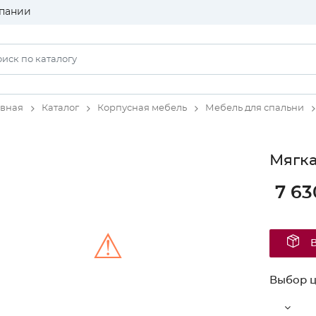
пании
авная
Каталог
Корпусная мебель
Мебель для спальни
Мягка
7 63
⚠
Выбор ц
Unable to load the image!