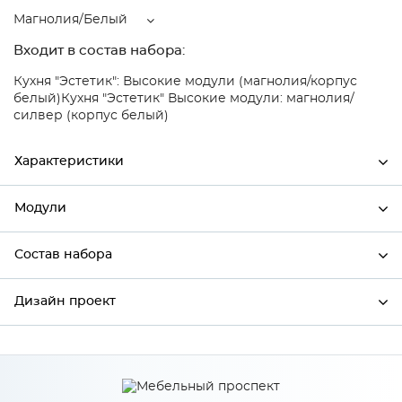
Магнолия/Белый
Входит в состав набора:
Кухня "Эстетик": Высокие модули (магнолия/корпус
белый)
Кухня "Эстетик" Высокие модули: магнолия/
силвер (корпус белый)
Характеристики
Модули
Ширина
600
Высота
816
Состав набора
Модули системы
Глубина
480
Дизайн проект
Состав набора
Производитель
Сурская мебель
Цвет
Магнолия/Белый
*
Имя
Материал
МДФ