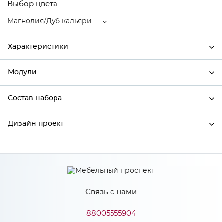
Выбор цвета
Магнолия/Дуб кальяри
Характеристики
Модули
Ширина
500
Высота
816
Состав набора
Модули системы
Глубина
480
Дизайн проект
Состав набора
Производитель
Сурская мебель
Цвет
Магнолия/Дуб кальяри
*
Имя
Материал
МДФ
Связь с нами
*
Телефон
88005555904
Особенности