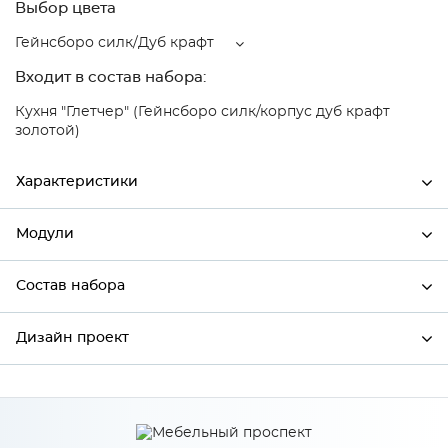
Выбор цвета
Гейнсборо силк/Дуб крафт
Входит в состав набора:
Кухня "Глетчер" (Гейнсборо силк/корпус дуб крафт
золотой)
Характеристики
Модули
Ширина
600
Высота
816
Состав набора
Модули системы
Глубина
480
Дизайн проект
Состав набора
Производитель
Сурская мебель
Цвет
Гейнсборо силк/Дуб крафт
*
Имя
Материал
МДФ