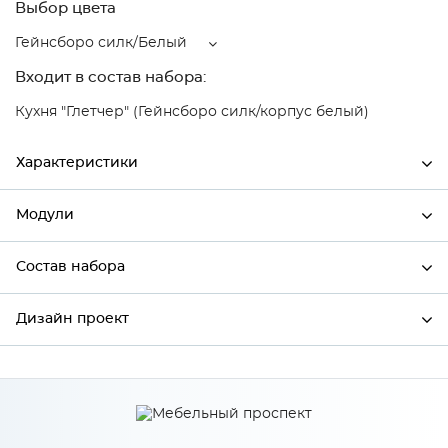
Выбор цвета
Гейнсборо силк/Белый
Входит в состав набора:
Кухня "Глетчер" (Гейнсборо силк/корпус белый)
Характеристики
Модули
Ширина
500
Высота
816
Состав набора
Модули системы
Глубина
480
Дизайн проект
Состав набора
Производитель
Сурская мебель
Цвет
Гейнсборо силк/Белый
*
Имя
Материал
МДФ