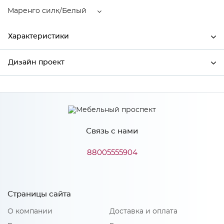
Маренго силк/Белый
Характеристики
Дизайн проект
Ширина
400
Высота
2132
*
Имя
Глубина
570
Производитель
Сурская мебель
Связь с нами
Цвет
Маренго силк/Белый
*
Телефон
88005555904
Материал
МДФ
Страницы сайта
*
E-mail
Особенности
О компании
Доставка и оплата