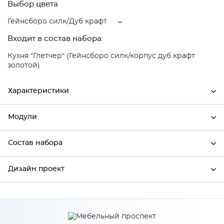
Выбор цвета
Гейнсборо силк/Дуб крафт
Входит в состав набора:
Кухня "Глетчер" (Гейнсборо силк/корпус дуб крафт
золотой)
Характеристики
Модули
Ширина
600
Высота
358
Состав набора
Модули системы
Глубина
574
Дизайн проект
Состав набора
Производитель
Сурская мебель
Цвет
Гейнсборо силк/Дуб крафт
*
Имя
Материал
МДФ