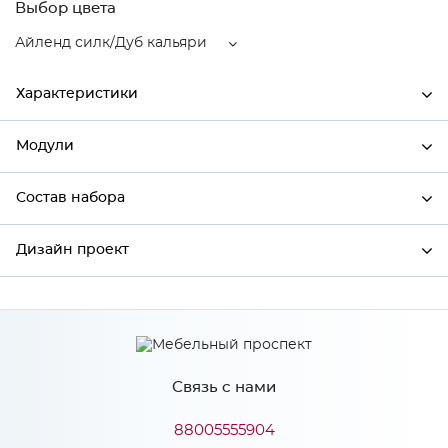
Выбор цвета
Айленд силк/Дуб кальяри
Характеристики
Модули
Ширина
400
Высота
720
Состав набора
Модули системы
Глубина
320
Дизайн проект
Состав набора
Производитель
Сурская мебель
Цвет
Айленд силк/Дуб кальяри
*
Имя
Материал
МДФ
Связь с нами
*
Телефон
88005555904
Особенности